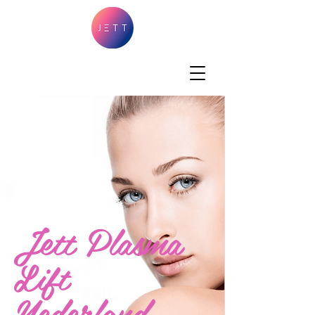
Jett Plasma
Lift
Nederland